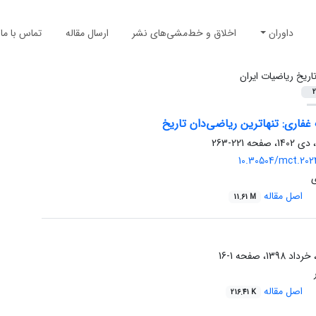
داوران
اخلاق و خط‌مشی‌های نشر
ارسال مقاله
تماس با ما
اریخ ریاضیات ایران
2
 غفاری: تنهاترین ریاضی‌دان تاریخ
221-263
10.30504/mct.202
اصل مقاله
11.61 M
1-16
اصل مقاله
216.41 K