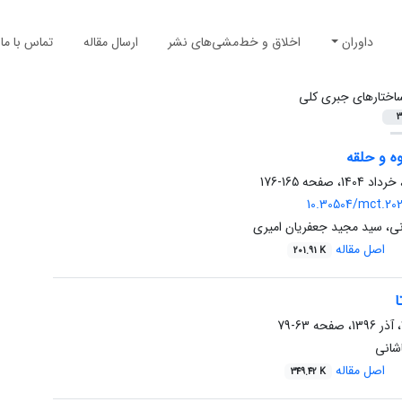
داوران
اخلاق و خط‌مشی‌های نشر
ارسال مقاله
تماس با ما
اختارهای جبری کلی
3
ه و حلقه
165-176
10.30504/mct.202
نی، سید مجید جعفریان امیری
اصل مقاله
201.91 K
ا
63-79
شانی
اصل مقاله
349.42 K