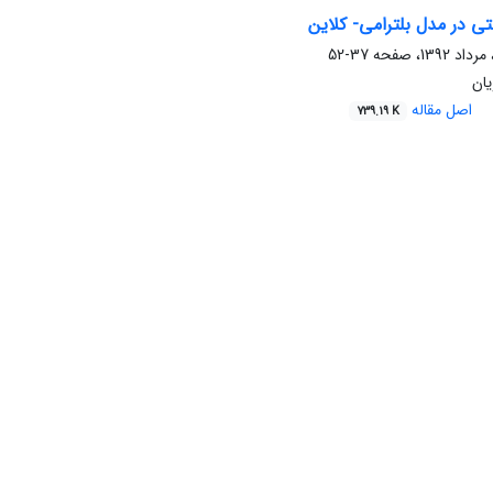
 در مدل بلترامی- کلاین
37-52
یان
اصل مقاله
739.19 K