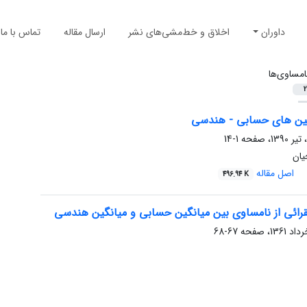
داوران
اخلاق و خط‌مشی‌های نشر
ارسال مقاله
تماس با ما
امساوی‌ها
2
گین های حسابی - هندسی
1-14
ان
اصل مقاله
496.94 K
رائی از نامساوی بین میانگین حسابی و میانگین هندسی
67-68