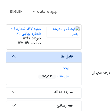
ورود به سامانه
ENGLISH
دوره 37، شماره 1 -
شماره پیاپی 62
خرداد 1397
صفحه
125-140
فایل ها
XML
درجه های آن
اصل مقاله
409.09 K
سابقه مقاله
هم رسانی