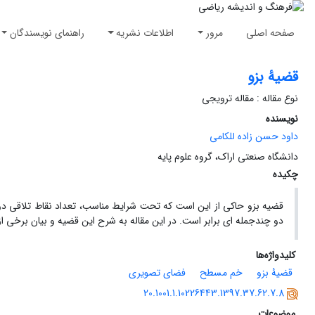
صفحه اصلی
مرور
اطلاعات نشریه
راهنمای نویسندگان
قضیۀ بزو
نوع مقاله : مقاله ترویجی
نویسنده
داود حسن زاده للکامی
دانشگاه صنعتی اراک، گروه علوم پایه
چکیده
قضیه بزو حاکی از این است که تحت شرایط مناسب، تعداد نقاط تلاقی
دو چندجمله ای برابر است. در این مقاله به شرح این قضیه و بیان برخی از
کلیدواژه‌ها
قضیۀ بزو
خم مسطح
فضای تصویری
20.1001.1.10226443.1397.37.62.7.8
موضوعات