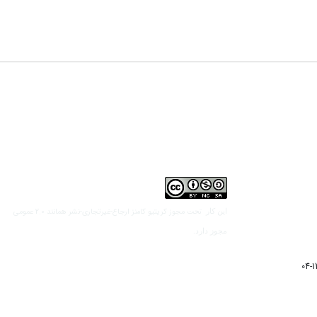
مجوز کریتیو کامنز ارجاع-غیرتجاری-نشر همانند 2.0 عمومی
این کار تحت
مجوز دارد.