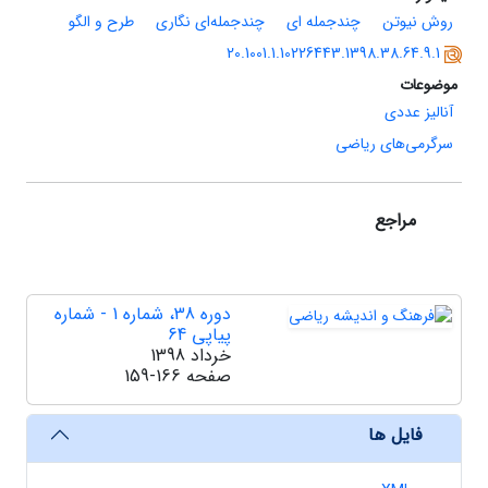
روش نیوتن
چندجمله ای
چندجمله‌ای نگاری
طرح و الگو
20.1001.1.10226443.1398.38.64.9.1
موضوعات
آنالیز عددی
سرگرمی‌های ریاضی
مراجع
دوره 38، شماره 1 - شماره
پیاپی 64
خرداد 1398
صفحه
159-166
فایل ها