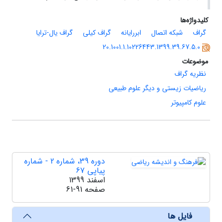
کلیدواژه‌ها
گراف
شبکه اتصال
ابررایانه
گراف کیلی
گراف یال-ترایا
20.1001.1.10226443.1399.39.67.5.0
موضوعات
نظریه گراف
ریاضیات زیستی و دیگر علوم طبیعی
علوم کامپیوتر
دوره 39، شماره 2 - شماره
پیاپی 67
اسفند 1399
صفحه
61-91
فایل ها