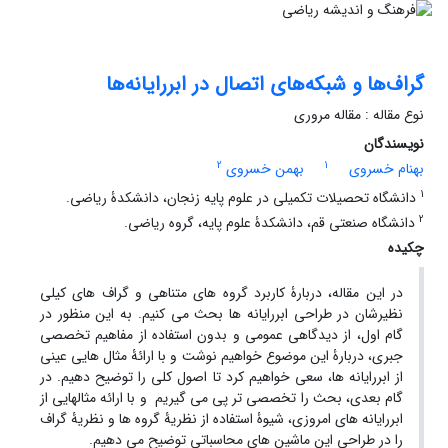
گراف‌ها و شبکه‌های اتصال در ابررایانه‌ها
نوع مقاله : مقاله مروری
نویسندگان
2
1
بهنام خسروی
بهمن خسروی
1
دانشگاه تحصیلات تکمیلی در علوم پایه زنجان، دانشکدۀ ریاضی.
2
دانشگاه صنعتی قم، دانشکدۀ علوم پایه، گروه ریاضی.
چکیده
در این مقاله، دربارۀ کاربرد گروه های متناهی و گراف های کیلی
نظیرشان در طراحی ابررایانه ها بحث می کنیم. به این منظور در
گام اول، از دیدگاهی عمومی و بدون استفاده از مفاهیم تخصصی
جبری، دربارۀ این موضوع خواهیم نوشت و با ارائۀ مثال هایی عینی
از ابررایانه ها، سعی خواهیم کرد تا اصول کلی را توضیح دهیم. در
گام بعدی، بحث را تخصصی تر پی می گیریم و با ارائه مثالهایی از
ابررایانه های امروزی، شیوۀ استفاده از نظریۀ گروه ها و نظریۀ گراف
را در طراحی این ماشین های محاسباتی توضیح می دهیم.