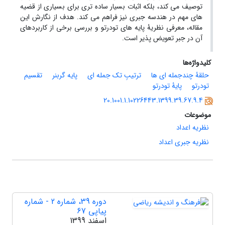
توصیف می کند، بلکه اثبات بسیار ساده تری برای بسیاری از قضیه
های مهم در هندسه جبری نیز فراهم می کند. هدف از نگارش این
مقاله، معرفی نظریۀ پایه های تودرتو و بررسی برخی از کاربردهای
آن در جبر تعویض پذیر است.
کلیدواژه‌ها
حلقۀ چندجمله ای ها
ترتیبِ تک جمله ای
پایه گربنر
تقسیم
تودرتو
پایۀ تودرتو
20.1001.1.10226443.1399.39.67.9.4
موضوعات
نظریه اعداد
نظریه جبری اعداد
دوره 39، شماره 2 - شماره
پیاپی 67
اسفند 1399