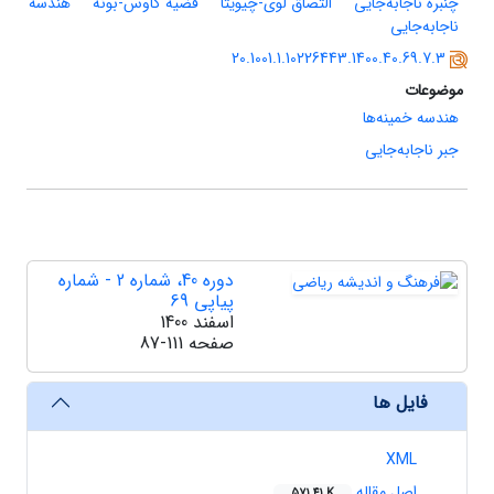
چنبره ناجابه‌جایی
التصاق لوی-چیویتا
قضیه گاوس-بونه
هندسه
ناجابه‌جایی
20.1001.1.10226443.1400.40.69.7.3
موضوعات
هندسه خمینه‌ها
جبر ناجابه‌جایی
دوره 40، شماره 2 - شماره
پیاپی 69
اسفند 1400
صفحه
87-111
فایل ها
XML
اصل مقاله
571.41 K