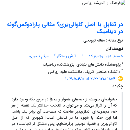
در تقابل با اصل کاوالی‌یری؟ مثالی پارادوکس‌گونه
در دینامیک
نوع مقاله : مقاله ترویجی
نویسندگان
1
2
1
حسام‌الدین رجب‌زاده
آرش رستگار
میثم نصیری
1
پژوهشگاه دانش‌های بنیادی،‌ پژوهشکده ریاضیات
2
دانشگاه صنعتی شریف، دانشکده علوم ریاضی
10.30504/mct.2022.1218.1854
چکیده
خانواده‌ای پیوسته از خم‌‌های هموار و مجزا در مربع یکه وجود دارد
که آن را افراز می‌کند و می‌توان با انتخاب حداکثر یک نقطه از هر
خم‎‏‏، مجموعه‌ای اندازه‌پذیر ساخت که مساحت آن برابر ‎یک‎ باشد.
اما این حکم با شهود ما در تناقض است‎!‎ شهودی که از اصل
کاوالی‌یری و قضیهٔ فوبینی برگرفته‌ایم. پس مشکل از کجاست؟ در
این یادداشت به اثبات حکم بالا و پاسخ به این پرسش می‌پردازیم.