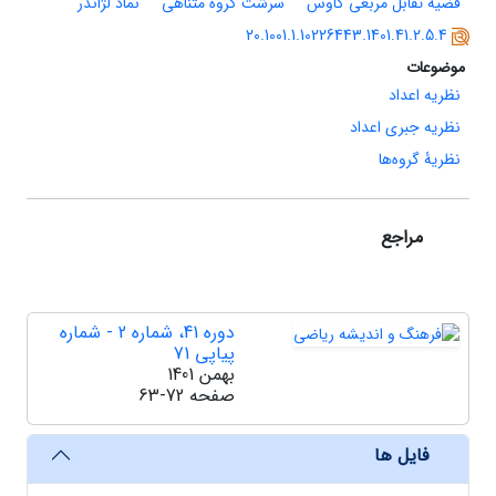
قضیۀ تقابل مربعی گاوس
سرشت گروه متناهی
نماد لژاندر
20.1001.1.10226443.1401.41.2.5.4
موضوعات
نظریه اعداد
نظریه جبری اعداد
نظریۀ گروه‌ها
مراجع
دوره 41، شماره 2 - شماره
پیاپی 71
بهمن 1401
صفحه
63-72
فایل ها