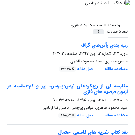
نویسنده =
سید محمود طاهری
تعداد مقالات:
5
رتبه بندی رأس‌های گراف
دوره 37، شماره 2، آبان 1397، صفحه
129-147
حسن حیدری، سید محمود طاهری
مشاهده مقاله
اصل مقاله
674.38 K
مقایسه ای از رویکردهای نیمن-پیرسن، بیز و کم-بیشینه در
ازمون فرضیه های فازی
دوره 35، شماره 2، بهمن 1395، صفحه
43-70
سید محمود طاهری، عباس پرچمی، ناصر رضا ارقامی
مشاهده مقاله
اصل مقاله
858.02 K
نقد کتاب نظریه های فلسفی احتمال