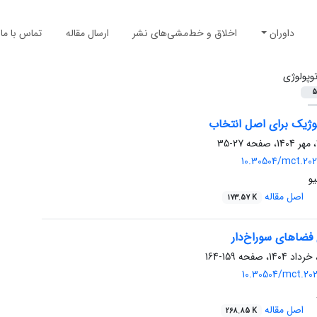
داوران
اخلاق و خط‌مشی‌های نشر
ارسال مقاله
تماس با ما
وپولوژی
5
لوژیک برای اصل انتخاب
27-35
10.30504/mct.202
و
اصل مقاله
173.57 K
ژی فضاهای سوراخ‌دار
159-164
10.30504/mct.202
اصل مقاله
268.85 K