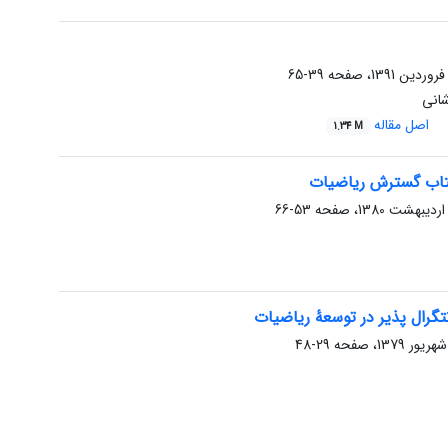
39-65
شانی
اصل مقاله
1.34 M
تاب گسترش ریاضیات
53-66
گرال پذیر در توسعۀ ریاضیات
29-48