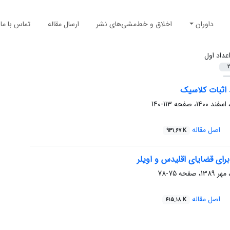
داوران
اخلاق و خط‌مشی‌های نشر
ارسال مقاله
تماس با ما
عداد اول
2
اثبات کلاسیک
113-140
اصل مقاله
931.67 K
برای قضایای اقلیدس و اویلر
75-78
اصل مقاله
415.18 K