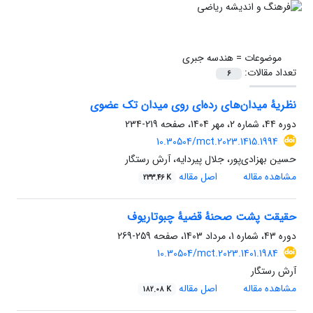
موضوعات =
هندسه جبری
تعداد مقالات:
6
نظریهٔ میدان‌های رده‌ای روی میدان‌ تک عضوی
دوره 44، شماره 2، مهر 1404، صفحه
219-234
10.30504/mct.2023.1415.1994
حسین بهزادی‌پور، جلال پیردایه، آرش رستگار
مشاهده مقاله
اصل مقاله
233.46 K
حقیقت پشت صحنهٔ قضیهٔ چبوتاریوف
دوره 43، شماره 1، مرداد 1403، صفحه
259-269
10.30504/mct.2023.1401.1984
آرش رستگار
مشاهده مقاله
اصل مقاله
182.08 K