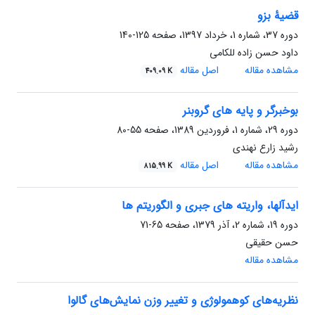
قضیۀ بزو
دوره 37، شماره 1، خرداد 1397، صفحه
125-140
داود حسن زاده للکامی
مشاهده مقاله
اصل مقاله
409.09 K
بوخبرگر و پایه های گروبنر
دوره 29، شماره 1، فروردین 1389، صفحه
55-80
رشید زارع نهندی
مشاهده مقاله
اصل مقاله
815.99 K
ایدآلها، واریته های جبری و الگوریتم ها
دوره 19، شماره 2، آذر 1379، صفحه
65-71
حسن حقیقی
مشاهده مقاله
نظریه‌های کوهمولوژی و تغییر وزن نمایش‌های گالوا