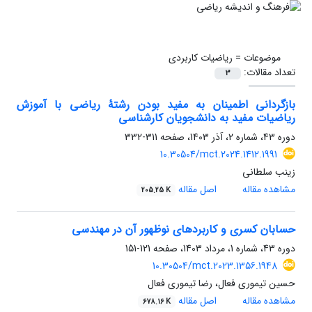
موضوعات =
ریاضیات کاربردی
تعداد مقالات:
3
بازگردانی اطمینان به مفید بودن رشتهٔ ریاضی با آموزش
ریاضیات مفید به دانشجویان کارشناسی
دوره 43، شماره 2، آذر 1403، صفحه
311-332
10.30504/mct.2024.1412.1991
زینب سلطانی
مشاهده مقاله
اصل مقاله
205.25 K
حسابان کسری و کاربردهای نوظهور آن در مهندسی
دوره 43، شماره 1، مرداد 1403، صفحه
121-151
10.30504/mct.2023.1356.1948
حسین تیموری فعال، رضا تیموری فعال
مشاهده مقاله
اصل مقاله
678.16 K