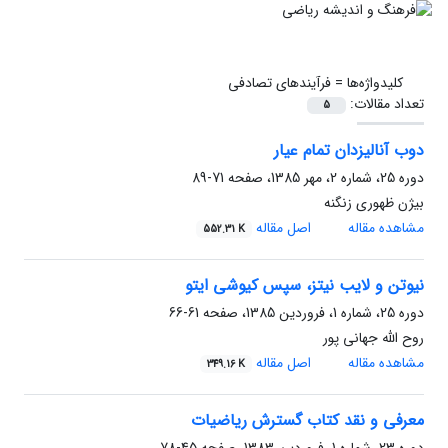
کلیدواژه‌ها =
فرآیندهای تصادفی
تعداد مقالات:
5
دوب آنالیزدان تمام عیار
دوره 25، شماره 2، مهر 1385، صفحه
71-89
بیژن ظهوری زنگنه
مشاهده مقاله
اصل مقاله
552.31 K
نیوتن و لایب نیتز، سپس کیوشی ایتو
دوره 25، شماره 1، فروردین 1385، صفحه
61-66
روح الله جهانی پور
مشاهده مقاله
اصل مقاله
349.16 K
معرفی و نقد کتاب گسترش ریاضیات