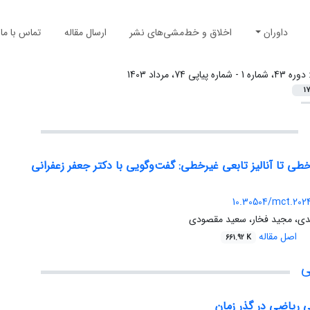
داوران
اخلاق و خط‌مشی‌های نشر
ارسال مقاله
تماس با ما
:
دوره 43، شماره 1 - شماره پیاپی 74، مرداد 1403
17
ی خطی تا آنالیز تابعی غیرخطی: گفت‌وگویی با دکتر جعفر زعفرانی
10.30504/mct.202
ندی، مجید فخار، سعید مقصودی
اصل مقاله
661.92 K
ی
نی ریاضی در گذر زمان