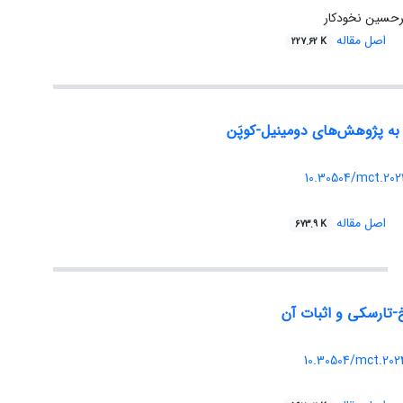
رحسین نخودکار
اصل مقاله
227.62 K
به پژوهش‌های دومینیل-کوپَن‎
10.30504/mct.202
اصل مقاله
673.9 K
خ-تارسکی و ‏اثبات آن
10.30504/mct.202