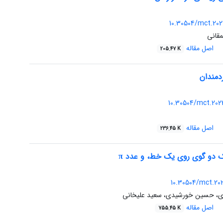
10.30504/mct.202
قانی
اصل مقاله
205.47 K
دمندان
10.30504/mct.202
اصل مقاله
236.45 K
یک دو گوی روی یک خط، و عدد π
10.30504/mct.202
دی، حسین خورشیدی، سعید علیخانی
اصل مقاله
755.45 K