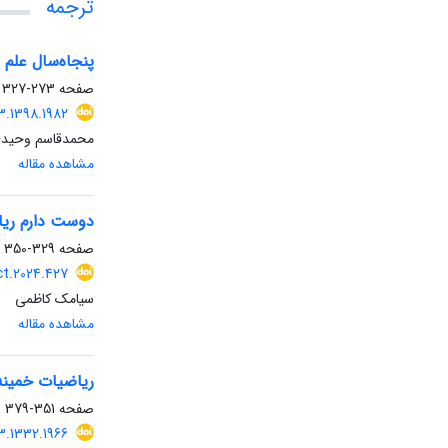
ترجمه
پنجاه‌سال علم 
صفحه
273-327
3.1398.1982
محمد‌قاسم وحید
مشاهده مقاله
دوست دارم ریاضی
صفحه
329-350
ct.2024.427
سیامک کاظمی
مشاهده مقاله
ریاضیات خمینه
صفحه
351-379
3.1332.1966