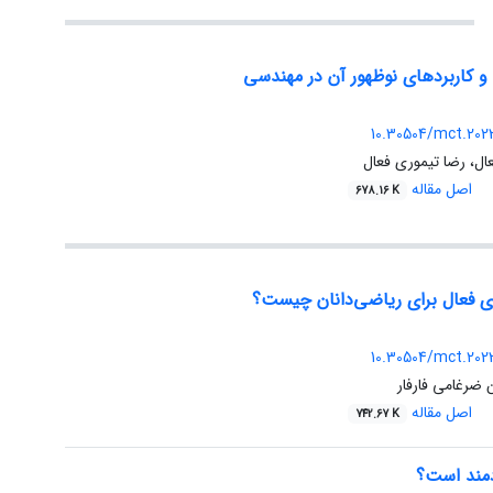
 کاربردهای نوظهور آن در مهندسی
10.30504/mct.202
ل، رضا تیموری فعال
اصل مقاله
678.16 K
ری فعال برای ریاضی‌‌دانان چیست؟
10.30504/mct.202
 ضرغامی فارفار
اصل مقاله
742.67 K
مند است؟