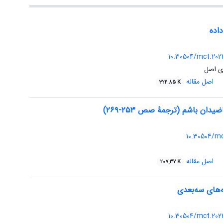
داده
10.30504/mct.202
ی اصل
اصل مقاله
322.85 K
دان باشم (ترجمهٔ صص ۲۵۳-۲۶۹)
10.30504/m
اصل مقاله
207.37 K
‌های سه‌بعدی
10.30504/mct.202