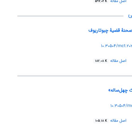
اصل مقاله
597.02 K
ی
هٔ قضیهٔ چبوتاریوف
10.30504/mct.202
اصل مقاله
182.08 K
10.30504/m
اصل مقاله
105.18 K