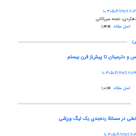
10.30504/mct.202
هکردی، نجمه میرزاثانی
اصل مقاله
1.64 M
ی
 و دترمینان ‏تا پیش‌از قرن بیستم
10.30504/mct.202
اصل مقاله
1.01 M
خطی در مسئلهٔ رده‌بندی یک لیگ ورزشی
10.30504/mct.202