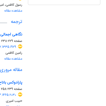
رسول کاظمی، امی
مشاهده مقاله
ترجمه
نگاهی اجمالی 
صفحه
229-238
2.1335.1929
رامین کاظمی
مشاهده مقاله
مقاله مروری
پاراد‏وکس بانا
صفحه
239-258
4.1465.2030
حبیب امیری