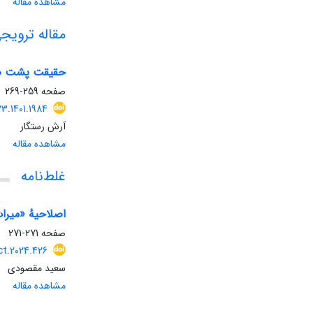
مشاهده مقاله
مقاله ترویج
حقیقت پشت صحن
صفحه
259-269
3.1401.1984
آرش رستگار
مشاهده مقاله
غلط‌نامه
صفحه
271-271
ct.2024.426
سعید مقصودی
مشاهده مقاله