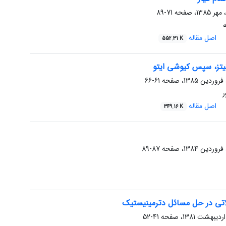
71-89
اصل مقاله
552.31 K
نیتز، سپس کیوشی ایتو
61-66
ر
اصل مقاله
349.16 K
87-89
اتی در حل مسائل دترمینیستیک
41-52