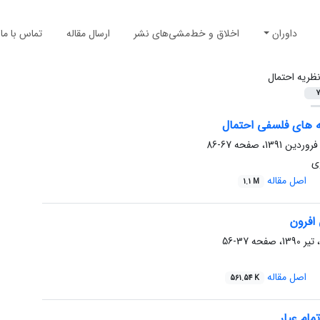
داوران
اخلاق و خط‌مشی‌های نشر
ارسال مقاله
تماس با ما
ظریه احتمال
7
ه های فلسفی احتمال
67-86
ی
اصل مقاله
1.1 M
 افرون
37-56
اصل مقاله
561.54 K
مام عیار