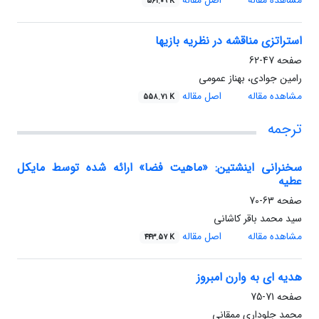
مشاهده مقاله
اصل مقاله
561.09 K
استراتزی مناقشه در نظریه بازیها
صفحه
47-62
رامین جوادی، بهناز عمومی
مشاهده مقاله
اصل مقاله
558.71 K
ترجمه
سخنرانی اینشتین: «ماهیت فضا» ارائه شده توسط مایکل
عطیه
صفحه
63-70
سید محمد باقر کاشانی
مشاهده مقاله
اصل مقاله
443.57 K
هدیه ای به وارن امبروز
صفحه
71-75
محمد جلوداری ممقانی