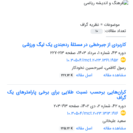
موضوعات =
نظریه گراف
تعداد مقالات:
10
کاربردی از جبرخطی در مسئلهٔ رده‌بندی یک لیگ ورزشی
دوره 43، شماره 1، مرداد 1403، صفحه
213-227
10.30504/mct.2023.1361.1952
رسول کاظمی، امیرحسین نخودکار
مشاهده مقاله
اصل مقاله
227.62 K
کران‌هایی برحسب نسبت طلایی برای برخی پارامترهای یک
گراف
دوره 42، شماره 2، دی 1402، صفحه
193-203
10.30504/mct.2023.1313.1916
سعید علیخانی
مشاهده مقاله
اصل مقاله
225.22 K