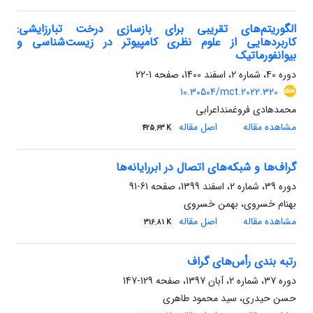
الگوریتم‌های تقریبی برای بازسازی درخت تبارزایشی:
کاربردهایی از علوم نظری کامپیوتر در زیست‌شناسی و
بیوانفورماتیک
دوره 40، شماره 2، اسفند 1400، صفحه
1-22
10.30504/mct.2022.320
محمدهادی فروغمنداعرابی
مشاهده مقاله
اصل مقاله
425.63 K
گراف‌ها و شبکه‌های اتصال در ابررایانه‌ها
دوره 39، شماره 2، اسفند 1399، صفحه
61-91
بهنام خسروی، بهمن خسروی
مشاهده مقاله
اصل مقاله
316.81 K
رتبه بندی رأس‌های گراف
دوره 37، شماره 2، آبان 1397، صفحه
129-147
حسن حیدری، سید محمود طاهری