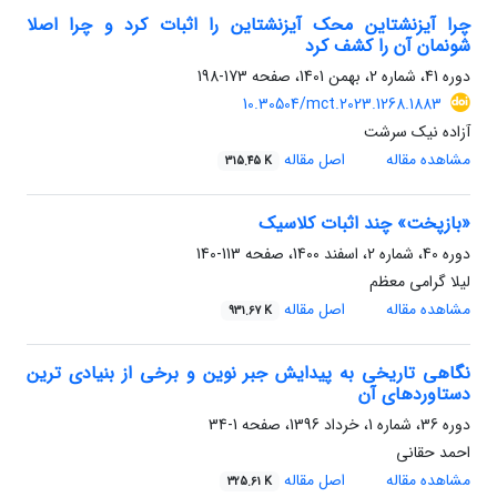
چرا آیزنشتاین محک آیزنشتاین را اثبات کرد و چرا اصلا
شونمان آن ‌را کشف کرد
دوره 41، شماره 2، بهمن 1401، صفحه
173-198
10.30504/mct.2023.1268.1883
آزاده نیک سرشت
مشاهده مقاله
اصل مقاله
315.45 K
«بازپخت» چند اثبات کلاسیک
دوره 40، شماره 2، اسفند 1400، صفحه
113-140
لیلا گرامی معظم
مشاهده مقاله
اصل مقاله
931.67 K
نگاهی تاریخی به پیدایش جبر نوین و برخی از بنیادی ترین
دستاوردهای آن
دوره 36، شماره 1، خرداد 1396، صفحه
1-34
احمد حقانی
مشاهده مقاله
اصل مقاله
325.61 K