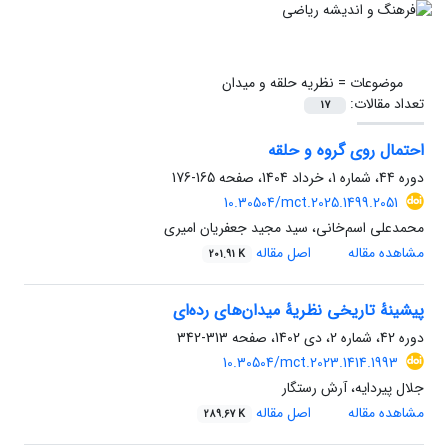
موضوعات =
نظریه حلقه و میدان
تعداد مقالات:
17
احتمال روی گروه و حلقه
دوره 44، شماره 1، خرداد 1404، صفحه
165-176
10.30504/mct.2025.1499.2051
محمد‌علی اسم‌خانی، سید مجید جعفریان امیری
مشاهده مقاله
اصل مقاله
201.91 K
پیشینهٔ تاریخی نظریۀ میدان‌های رده‌ای
دوره 42، شماره 2، دی 1402، صفحه
313-342
10.30504/mct.2023.1414.1993
جلال پیردایه، آرش رستگار
مشاهده مقاله
اصل مقاله
289.67 K