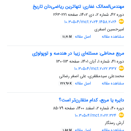
مهندس‌‌الممالک غفاری: تنهاترین ریاضی‌دان تاریخ
دوره 42، شماره 2، دی 1402، صفحه
221-263
10.30504/mct.2024.1458.2026
امیرحسین اصغری
مشاهده مقاله
اصل مقاله
11.61 M
مربع محاطی: مسئله‌ای زیبا در هندسه و توپولوژی
دوره 41، شماره 1، آبان 1401، صفحه
113-130
10.30504/mct.2022.337
محمدعلی سیدمظفری، علی اصغر رضائی
مشاهده مقاله
اصل مقاله
227.96 K
دایره یا مربع، کدام متقارن‌تر است؟
دوره 40، شماره 2، اسفند 1400، صفحه
79-85
10.30504/mct.2022.324
آرش رستگار
مشاهده مقاله
اصل مقاله
1.56 M